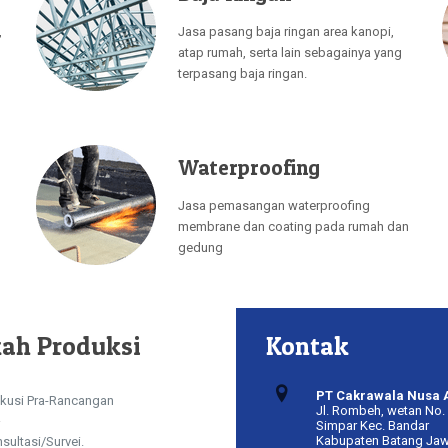
,
Jasa pasang baja ringan area kanopi,
atap rumah, serta lain sebagainya yang
terpasang baja ringan.
Waterproofing
Jasa pemasangan waterproofing
membrane dan coating pada rumah dan
gedung
ah Produksi
Kontak
PT Cakrawala Nusa 
kusi Pra-Rancangan
Jl. Rombeh, wetan No. 
Simpar Kec. Bandar
Kabupaten Batang Ja
sultasi/Survei.