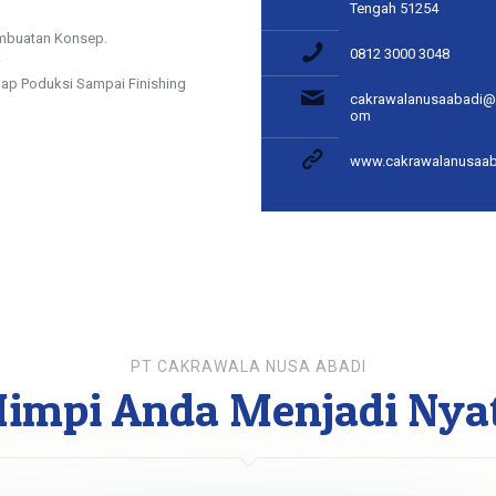
Tengah 51254
mbuatan Konsep.
0812 3000 3048
ap Poduksi Sampai Finishing
cakrawalanusaabadi@
om
www.cakrawalanusaa
PT CAKRAWALA NUSA ABADI
impi Anda Menjadi Nya