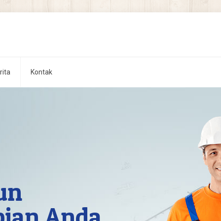
rita
Kontak
un
pian Anda