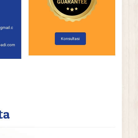
gmail.c
Konsultasi
badi.com
ta