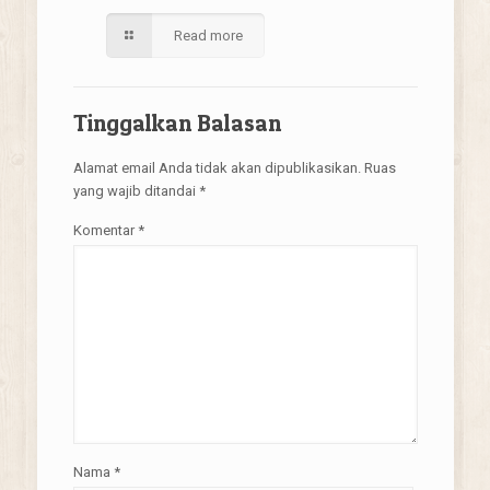
Read more
Tinggalkan Balasan
Alamat email Anda tidak akan dipublikasikan.
Ruas
yang wajib ditandai
*
Komentar
*
Nama
*