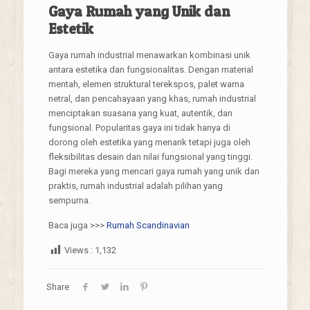
Gaya Rumah yang Unik dan
Estetik
Gaya rumah industrial menawarkan kombinasi unik
antara estetika dan fungsionalitas. Dengan material
mentah, elemen struktural terekspos, palet warna
netral, dan pencahayaan yang khas, rumah industrial
menciptakan suasana yang kuat, autentik, dan
fungsional. Popularitas gaya ini tidak hanya di
dorong oleh estetika yang menarik tetapi juga oleh
fleksibilitas desain dan nilai fungsional yang tinggi.
Bagi mereka yang mencari gaya rumah yang unik dan
praktis, rumah industrial adalah pilihan yang
sempurna.
Baca juga >>>
Rumah Scandinavian
Views :
1,132
Share