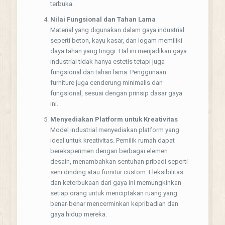
terbuka.
Nilai Fungsional dan Tahan Lama
Material yang digunakan dalam gaya industrial
seperti beton, kayu kasar, dan logam memiliki
daya tahan yang tinggi. Hal ini menjadikan gaya
industrial tidak hanya estetis tetapi juga
fungsional dan tahan lama. Penggunaan
furniture juga cenderung minimalis dan
fungsional, sesuai dengan prinsip dasar gaya
ini.
Menyediakan Platform untuk Kreativitas
Model industrial menyediakan platform yang
ideal untuk kreativitas. Pemilik rumah dapat
bereksperimen dengan berbagai elemen
desain, menambahkan sentuhan pribadi seperti
seni dinding atau furnitur custom. Fleksibilitas
dan keterbukaan dari gaya ini memungkinkan
setiap orang untuk menciptakan ruang yang
benar-benar mencerminkan kepribadian dan
gaya hidup mereka.