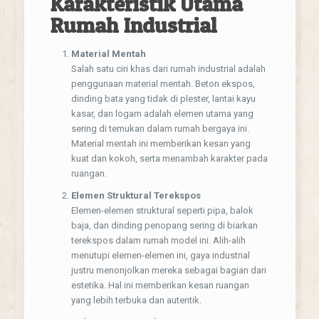
Karakteristik Utama
Rumah Industrial
Material Mentah
Salah satu ciri khas dari rumah industrial adalah
penggunaan material mentah. Beton ekspos,
dinding bata yang tidak di plester, lantai kayu
kasar, dan logam adalah elemen utama yang
sering di temukan dalam rumah bergaya ini.
Material mentah ini memberikan kesan yang
kuat dan kokoh, serta menambah karakter pada
ruangan.
Elemen Struktural Terekspos
Elemen-elemen struktural seperti pipa, balok
baja, dan dinding penopang sering di biarkan
terekspos dalam rumah model ini. Alih-alih
menutupi elemen-elemen ini, gaya industrial
justru menonjolkan mereka sebagai bagian dari
estetika. Hal ini memberikan kesan ruangan
yang lebih terbuka dan autentik.