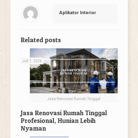
Aplikator Interior
Related posts
Juli 7, 2026
Jasa Renovasi Rumah Tinggal
Jasa Renovasi Rumah Tinggal
Profesional, Hunian Lebih
Nyaman