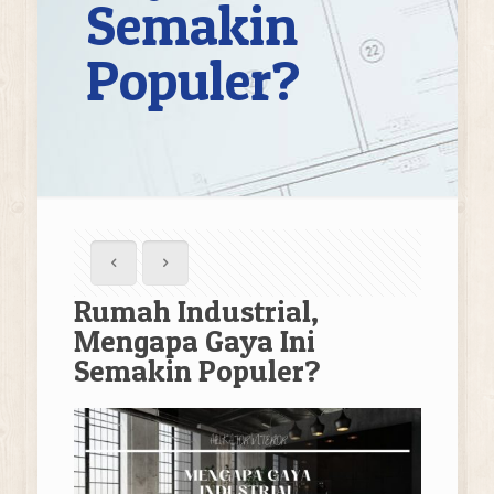
Semakin
Populer?
Rumah Industrial,
Mengapa Gaya Ini
Semakin Populer?