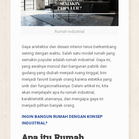
Rumah Industrial
Gaya arsitektur dan desain interior terus berkembang
seiring dengan waktu. Salah satu model rumah yang
semakin populer adalah rumah industrial. Gaya ini,
yang awalnya muncul dari bangunan pabrik dan
gudang yang diubah menjadi ruang tinggal, kini
menjadi favorit banyak orang karena estetika yang
unik dan fungsionalitasnya. Dalam artikel ini, kita
akan menjelajahi apa itu rumah industrial,
karakteristik utamanya, dan mengapa gaya ini
menjadi pilihan banyak orang.
INGIN BANGUN RUMAH DENGAN KONSEP
INDUSTRIAL?
Apa itu Rumah