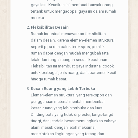
gaya lain. Keunikan ini membuat banyak orang
tertarik untuk mengadopsi gaya ini dalam rumah
mereka.
Fleksibilitas Desain
Rumah industrial menawarkan fleksibilitas
dalam desain. Karena elemen-elemen struktural
seperti pipa dan balok terekspos, pemilik
rumah dapat dengan mudah mengubah tata
letak dan fungsi ruangan sesuai kebutuhan.
Fleksibilitas ini membuat gaya industrial cocok
untuk berbagai jenis ruang, dari apartemen kecil
hingga rumah besar.
Kesan Ruang yang Lebih Terbuka
Elemen-elemen struktural yang terekspos dan
penggunaan material mentah memberikan
kesan ruang yang lebih terbuka dan luas.
Dinding bata yang tidak di plester, langit-langit
tinggi, dan jendela besar memungkinkan cahaya
alami masuk dengan lebih maksimal,
menciptakan lingkungan yang terang dan