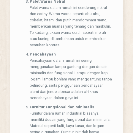
Palet Warna Netral
Palet warna dalam rumah ini cenderung netral
dan earthy. Warna-warna seperti abu-abu,
cokelat, hitam, dan putih mendominasi ruang,
memberikan nuansa yang tenang dan maskulin.
Terkadang, aksen warna cerah seperti merah
atau kuning di tambahkan untuk memberikan
sentuhan kontras.
Pencahayaan
Pencahayaan dalam rumah ini sering
menggunakan lampu gantung dengan desain
minimalis dan fungsional. Lampu dengan kap
logam, lampu bohlam yang menggantung tanpa
pelindung, serta penggunaan pencahayaan
alami dari jendela besar adalah ciri khas
pencahayaan dalam gaya ini.
Furnitur Fungsional dan Minimalis
Furnitur dalam rumah industrial biasanya
memiliki desain yang fungsional dan minimalis.
Material seperti kulit, kayu kasar, dan logam
sering digunakan. Furnitur ini tidak hanya