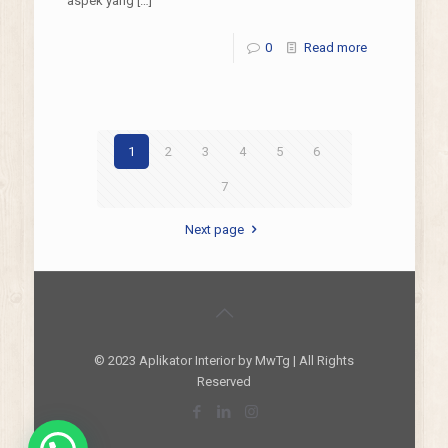
aspek yang
[…]
0
Read more
1
2
3
4
5
6
7
Next page
© 2023 Aplikator Interior by MwTg | All Rights
Reserved