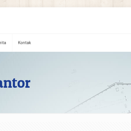
rita
Kontak
antor