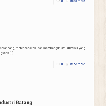
0
Read more
mu merancang, merencanakan, dan membangun struktur fisik yang
angunan
[…]
0
Read more
ndustri Batang