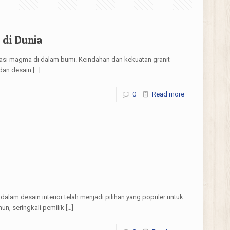
di Dunia
isasi magma di dalam bumi. Keindahan dan kekuatan granit
dan desain
[…]
0
Read more
lam desain interior telah menjadi pilihan yang populer untuk
n, seringkali pemilik
[…]