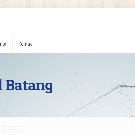
rita
Kontak
l Batang